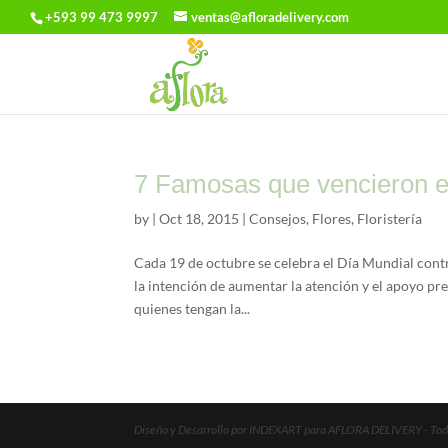
+593 99 473 9997
ventas@afloradelivery.com
7 Famosas que vencieron 
by
|
Oct 18, 2015
|
Consejos
,
Flores
,
Floristería
Cada 19 de octubre se celebra el Día Mundial cont
la intención de aumentar la atención y el apoyo pre
quienes tengan la...
Diseño y Desarrollo por INDEXART para AFLORA DELIVERY - Todo