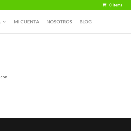
0 Items
A
MI CUENTA
NOSOTROS
BLOG
 con