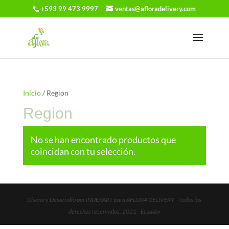
+593 99 473 9997
ventas@afloradelivery.com
Inicio
/ Region
Region
No se han encontrado productos que
coincidan con tu selección.
Diseño y Desarrollo por INDEXART para AFLORA DELIVERY - Todos los
derechos reservados, 2021 - Ecuador