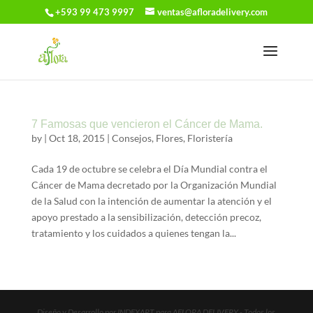
+593 99 473 9997
ventas@afloradelivery.com
7 Famosas que vencieron el Cáncer de Mama.
by
|
Oct 18, 2015
|
Consejos
,
Flores
,
Floristería
Cada 19 de octubre se celebra el Día Mundial contra el
Cáncer de Mama decretado por la Organización Mundial
de la Salud con la intención de aumentar la atención y el
apoyo prestado a la sensibilización, detección precoz,
tratamiento y los cuidados a quienes tengan la...
Diseño y Desarrollo por INDEXART para AFLORA DELIVERY - Todos los