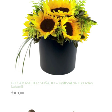
BOX AMANECER SOÑADO – Unifloral de Girasoles.
LatamB
$
101,00