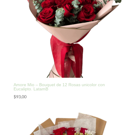
Amore Mio – Bouquet de 12 Rosas unicolor con
Eucalipto. LatamB
$
93,00