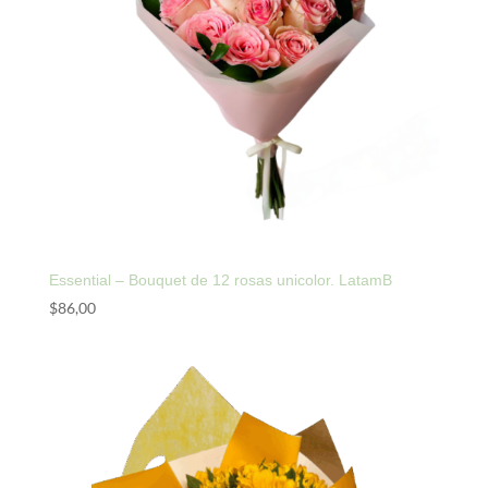
Essential – Bouquet de 12 rosas unicolor. LatamB
$
86,00