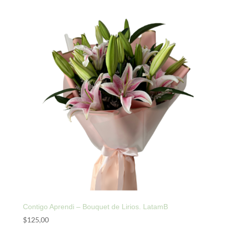
precios:
desde
$113,00
hasta
$137,00
Contigo Aprendi – Bouquet de Lirios. LatamB
$
125,00