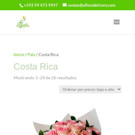
+593 99 473 9997
ventas@afloradelivery.com
Inicio
/
País
/ Costa Rica
Costa Rica
Ordenado
Mostrando 1–24 de 26 resultados
por
precio:
bajo
a
alto