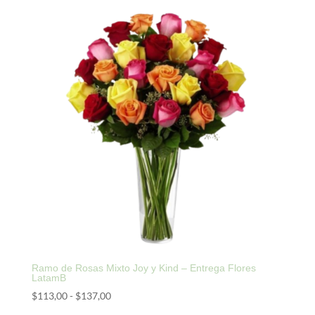
desde
$113,00
hasta
$137,00
Ramo de Rosas Mixto Joy y Kind – Entrega Flores
LatamB
Rango
$
113,00
-
$
137,00
de