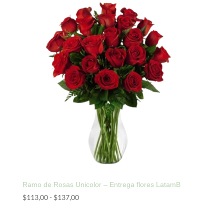
Ramo de Rosas Unicolor – Entrega flores LatamB
Rango
$
113,00
-
$
137,00
de
precios: