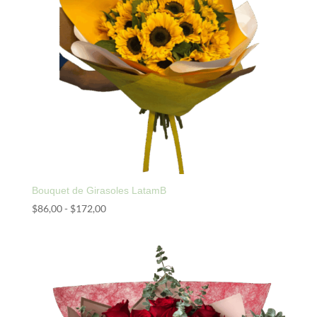
Bouquet de Girasoles LatamB
Rango
$
86,00
-
$
172,00
de
precios:
desde
$86,00
hasta
$172,00