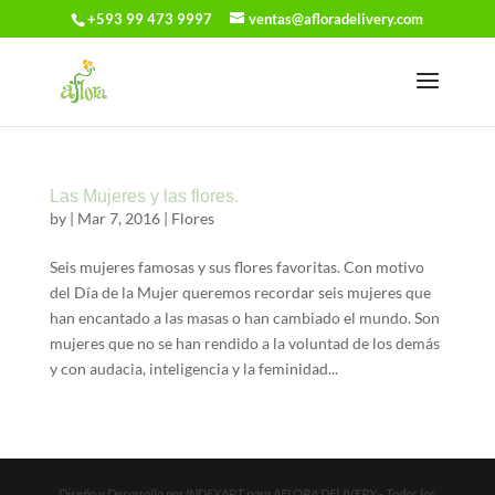
+593 99 473 9997
ventas@afloradelivery.com
Las Mujeres y las flores.
by
|
Mar 7, 2016
|
Flores
Seis mujeres famosas y sus flores favoritas. Con motivo
del Día de la Mujer queremos recordar seis mujeres que
han encantado a las masas o han cambiado el mundo. Son
mujeres que no se han rendido a la voluntad de los demás
y con audacia, inteligencia y la feminidad...
Diseño y Desarrollo por INDEXART para AFLORA DELIVERY - Todos los