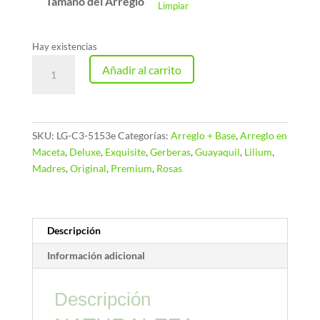
Tamaño del Arreglo
Limpiar
Hay existencias
NATURALEZA
Añadir al carrito
GENEROSA
-
Arreglo
en
SKU:
LG-C3-5153e
Categorías:
Arreglo + Base
,
Arreglo en
Maceta
Maceta
,
Deluxe
,
Exquisite
,
Gerberas
,
Guayaquil
,
Lilium
,
con
Madres
,
Original
,
Premium
,
Rosas
Rosas,
Lilium
y
Gerberas
Descripción
cantidad
Información adicional
Descripción