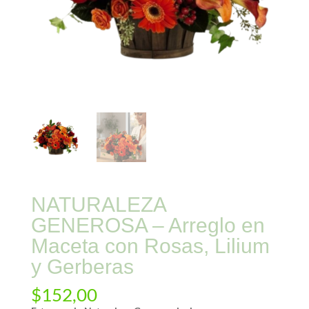
NATURALEZA
GENEROSA – Arreglo en
Maceta con Rosas, Lilium
y Gerberas
$
152,00