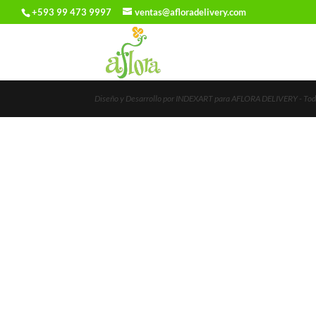
+593 99 473 9997
ventas@afloradelivery.com
Diseño y Desarrollo por INDEXART para AFLORA DELIVERY - Todo