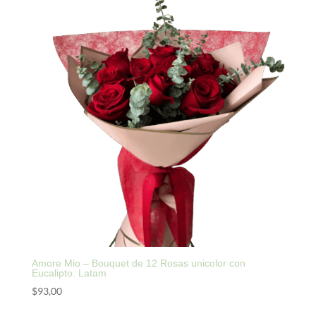
Amore Mio – Bouquet de 12 Rosas unicolor con
Eucalipto. Latam
$
93,00