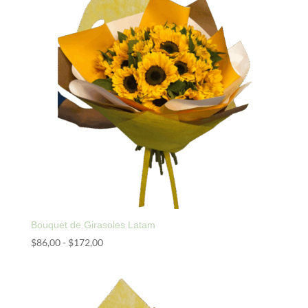
Bouquet de Girasoles Latam
Rango
$
86,00
-
$
172,00
de
precios:
desde
$86,00