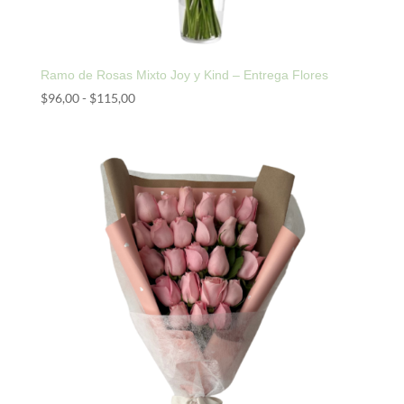
Ramo de Rosas Mixto Joy y Kind – Entrega Flores
Rango
$
96,00
-
$
115,00
de
precios:
desde
$96,00
hasta
$115,00