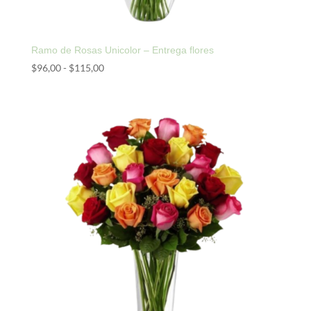
Ramo de Rosas Unicolor – Entrega flores
Rango
$
96,00
-
$
115,00
de
precios:
desde
$96,00
hasta
$115,00