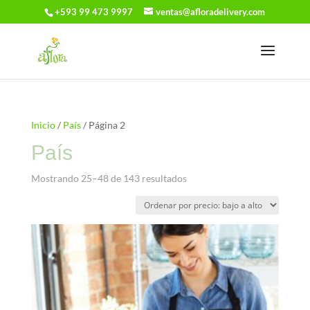
+593 99 473 9997
ventas@afloradelivery.com
Inicio
/
País
/ Página 2
País
Ordenado
Mostrando 25–48 de 143 resultados
por
precio:
bajo
a
alto