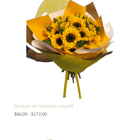
hasta
$172,00
Bouquet de Girasoles LatamB
Rango
$
86,00
-
$
172,00
de
precios:
desde