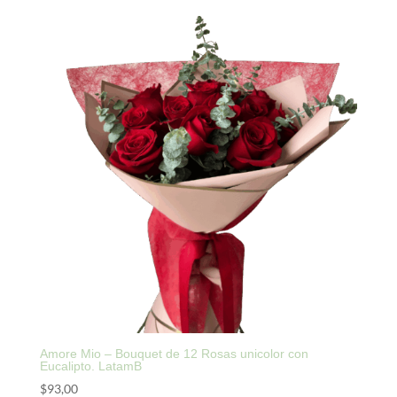
Amore Mio – Bouquet de 12 Rosas unicolor con
Eucalipto. LatamB
$
93,00