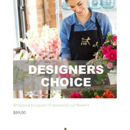
Wrapped bouquet of seasonal cut flowers
$
89,00