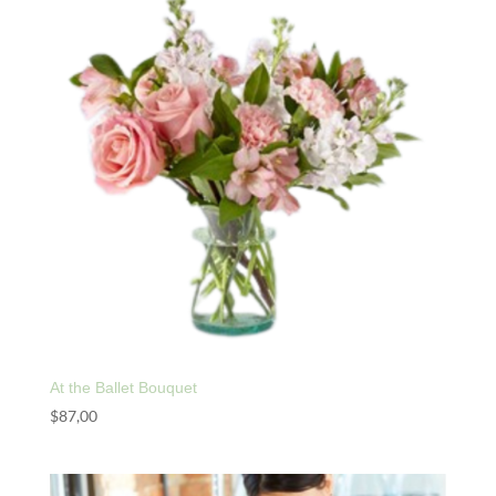
$86,00
hasta
$172,00
At the Ballet Bouquet
$
87,00