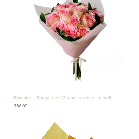
Essential – Bouquet de 12 rosas unicolor. LatamB
$
86,00