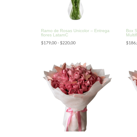
Ramo de Rosas Unicolor – Entrega
Box S
flores LatamC
Multi
Rango
$
179,00
-
$
220,00
$
186
de
precios:
desde
$179,00
hasta
$220,00