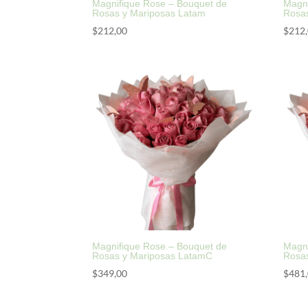
Magnifique Rose – Bouquet de
Magni
Rosas y Mariposas Latam
Rosa
$
212,00
$
212
Magnifique Rose – Bouquet de
Magni
Rosas y Mariposas LatamC
Rosa
$
349,00
$
481