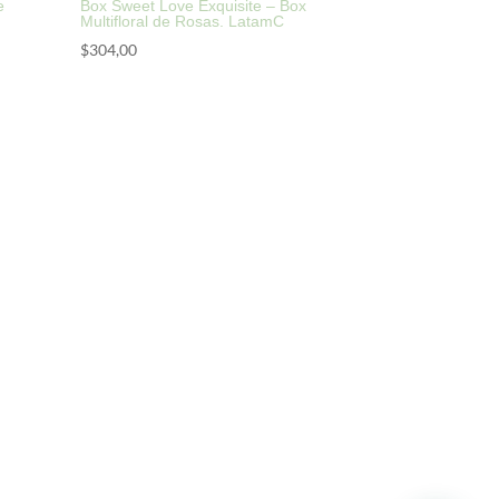
e
Box Sweet Love Exquisite – Box
Multifloral de Rosas. LatamC
$
304,00