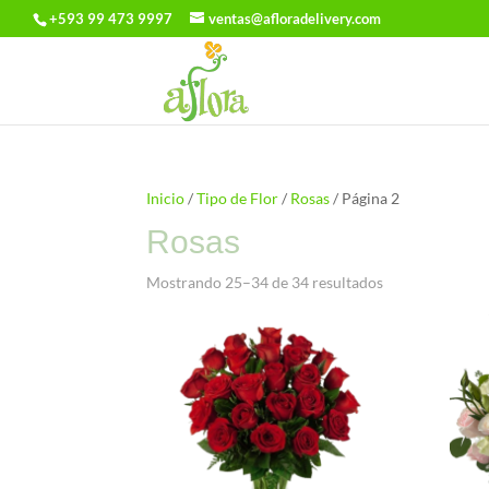
+593 99 473 9997
ventas@afloradelivery.com
Inicio
/
Tipo de Flor
/
Rosas
/ Página 2
Rosas
Ordenado
Mostrando 25–34 de 34 resultados
por
precio:
bajo
a
alto